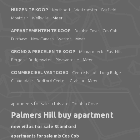
HUIZEN TE KOOP
Northport
Westchester
Fairfield
Montclair
Wellsville
Meer
APPARTEMENTEN TE KOOP
Dolphin Cove
Cos Cob
Purchase
New Canaan
Weston
Meer
GROND & PERCELEN TE KOOP
Mamaroneck
East Hills
Bergen
Bridgewater
Pleasantdale
Meer
COMMERCIEEL VASTGOED
Centre Island
Long Ridge
Cannondale
Bedford Center
Graham
Meer
apartments for sale in this area Dolphin Cove
Palmers Hill buy apartment
new villas for sale Stamford
apartments for sale mls Cos Cob