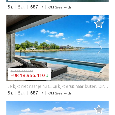
5
5
687
k
slk
m²
Old Greenwich
BEZIG MET LADEN...
EUR 22.456.479
19.956.410
EUR
Je kijkt niet naar je huis... Jij kijkt eruit naar buiten. Direct aan de waterkant in Old Greenwich is deze nieuw gebouwde woning een meesterklas in ontwerp, engineering en uitvoering waarbij elk materiaal, afwerking en kenmerk zonder concessies is gekozen. Voorbij een lange, privé ommuurde oprit ontvouwen zich weidse baai-uitzichten, leidend naar een gevel bekleed met premium Thermory-houten gevelbekleding onder een Spaanse leisteen dak, een buitenkant die zowel gegrond als blijvend aanvoelt.. Muren van Aluprof-glas vervagen de grens tussen interieur en Long Island Sound, waardoor licht diep in bijna elke hoofdruimte stroomt. Het resultaat is een naadloze verbinding met het water, met onbelemmerde uitzichten die onmogelijk te evenaren zijn. Binnen sieren grootschalige, stralingsverwarmde Porcelanosa-tegels de hoofd- en benedenverdieping, wat een warme, moderne basis creëert. In het hart van het huis zorgt een opvallende keuken voor zowel performance als aanwezigheid; met op maat gemaakte Vimora-kasten, topklasse Gaggenau apparaten en een volledig uitgeruste secundaire voorbereidingskeuken die moeiteloos op schaal gastvrij is. Boven zorgt Europees wit eikenhout voor warmte, terwijl stralingswarmte doorblijft in alle hoofdruimtes en baden, wat een consistente toewijding aan comfort en precisie benadrukt. De hoofdsuite is opgezet als een privé toevluchtsoord, volledig gericht op het water. Een open haard verankert de ruimte, terwijl een privéterras direct leidt naar het verwarmde zwembad beneden. Het bad biedt een spa-achtige ervaring, met een sculpturaal badkuip gericht op het uitzicht en een aparte stoomdouche. Op maat gemaakte Italiaanse garderobes maken de suite compleet, met op maat gemaakte details, ondoorzichtig glas en geïntegreerde elementen overal. Extra slaapkamers op deze verdieping zijn allemaal met eigen badkamer, elk perfect geplaatst om uitzicht op het water vast te leggen. De benedenverdieping opent naar een volledig uitgevoerde entertainmentomgeving met een wijnsalon, fitnesscentrum met sauna, gastenaccommodaties en een dramatische lounge met een verlichte marmeren bar en een 162-inch screen.nA verborgen ondergrondse galerij voor rijwagens, bereikbaar via een hydraulische lift. biedt een discrete en hooggemanipuleerde ruimte ontworpen voor veeleisende verzamelaars. Buiten kijken een uitgestrekt terras en een verwarmd zwembad aan het water uit over de baai, wat een omgeving creëert die wordt gekenmerkt door privacy en open water. Op enkele minuten van Tod's Point, Metro North en het dorp Old Greenwich, bevindt het terrein zich op een zeldzame overlap van afzondering en gemak. Met vijf slaapkamers, vijf badkamers en twee gastentoiletten is elk element met opzet opgelost. Dit is een zeldzame kans om een kroonjuweel aan het water te bezitten dat in een klasse op zichzelf staat. Een bepalend woning aan het water waar ontwerp, setting en permanentie op het hoogste niveau samenkomen. Features: - Alarm
5
5
687
k
slk
m²
Old Greenwich