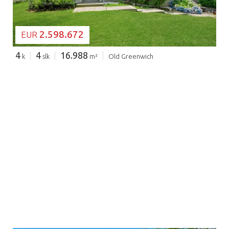
2.598.672
EUR
4
4
16.988
k
slk
m²
Old Greenwich