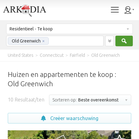
Residentieel - Te koop
Zoek
Old Greenwich
×
United States
>
Connecticut
>
Fairfield
>
Old Greenwich
Huizen en appartementen te koop :
Old Greenwich
10
Resultaat/ten
Sorteren op:
Beste overeenkomst
Creëer waarschuwing