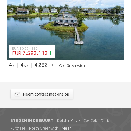
BEZIG MET LADEN...
EUR 10.994.582
7.592.112
EUR
4
4
4.262
k
slk
m²
Old Greenwich
Neem contact met ons op
STEDEN IN DE BUURT
Dolphin Cove
Cos Cob
Darien
Purchase
North Greenwich
Meer