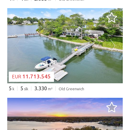
BEZIG MET LADEN...
11.713.545
EUR
5
5
3.330
k
slk
m²
Old Greenwich