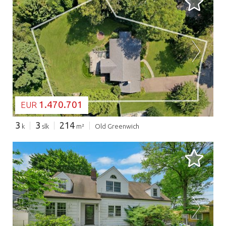
BEZIG MET LADEN...
1.470.701
EUR
3
3
214
k
slk
m²
Old Greenwich
BEZIG MET LADEN...