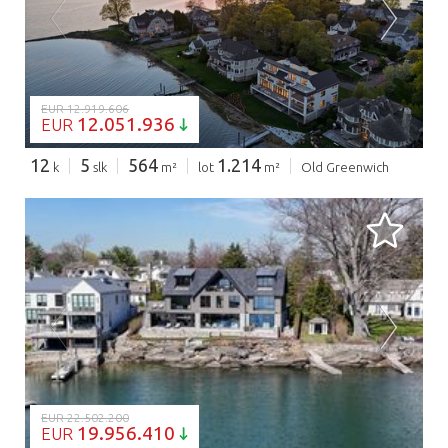
BEZIG MET LADEN...
EUR 12.919.606
12.051.936
EUR
12
5
564
1.214
k
slk
m²
lot
m²
Old Greenwich
BEZIG MET LADEN...
EUR 22.502.200
19.956.410
EUR