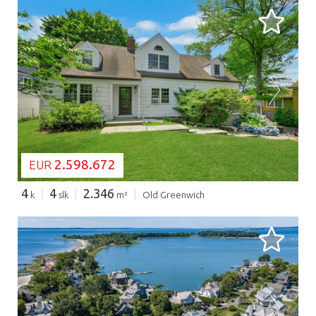
BEZIG MET LADEN...
2.598.672
EUR
4
4
2.346
k
slk
m²
Old Greenwich
BEZIG MET LADEN...