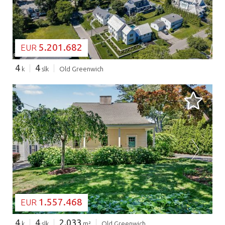
5.201.682
EUR
4
4
k
slk
Old Greenwich
BEZIG MET LADEN...
1.557.468
EUR
4
4
2.033
k
slk
m²
Old Greenwich