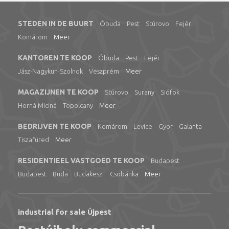
STEDEN IN DE BUURT
Óbuda
Pest
Stúrovo
Fejér
Komárom
Meer
KANTOREN TE KOOP
Óbuda
Pest
Fejér
Jász-Nagykun-Szolnok
Veszprém
Meer
MAGAZIJNEN TE KOOP
Stúrovo
Surany
Siófok
Horná Miciná
Topolcany
Meer
BEDRIJVEN TE KOOP
Komárom
Levice
Gyor
Galanta
Tiszafüred
Meer
RESIDENTIEEL VASTGOED TE KOOP
Budapest
Budapest
Buda
Budakeszi
Csobánka
Meer
industrial for sale Újpest