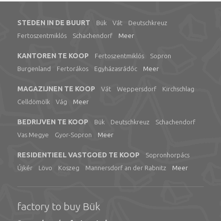
STEDEN IN DE BUURT
Bük
Vát
Deutschkreuz
Fertoszentmiklós
Schachendorf
Meer
KANTOREN TE KOOP
Fertoszentmiklós
Sopron
Burgenland
Fertorákos
Egyházasrádóc
Meer
MAGAZIJNEN TE KOOP
Vát
Weppersdorf
Kirchschlag
Celldömölk
Vág
Meer
BEDRIJVEN TE KOOP
Bük
Deutschkreuz
Schachendorf
Vas Megye
Gyor-Sopron
Meer
RESIDENTIEEL VASTGOED TE KOOP
Sopronhorpács
Újkér
Lövo
Koszeg
Mannersdorf an der Rabnitz
Meer
factory to buy Bük