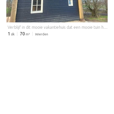
Verblijf in dit mooie vakantiehuis dat een mooie tuin heeft waar je kunt ontspannen terwijl je geniet van barbecuemaaltijden. Na een spannende dag vol uitstapjes kun je tot rust komen in de hot tub. Dit huis is ideaal voor een vakantie met vrienden of families. Een dagje naar Hellendoorn en Ponypark Slagharen is goed mogelijk. Bowlen en karten behoren ook tot de mogelijkheden. In de restaurants op korte afstand kun je heerlijk eten en drinken. Er zijn nog veel meer toeristische attracties die het ontdekken waard zijn. Op de begane grond is er een goed uitgeruste keuken voor het bereiden van heerlijke maaltijden. In de woonkamer kun je tv kijken. Op de eerste verdieping zijn er comfortabele slaapkamers waar je kunt slapen. Sluit de dag af met een lekker drankje op het balkon/terras. Parkeren is ook mogelijk.
1
70
slk
m²
Wierden