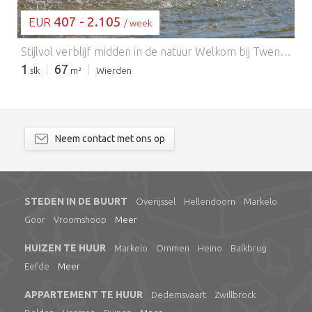
407 - 2.105
EUR
/ week
Stijlvol verblijf midden in de natuur Welkom bij Twente Buitenverblijf 6, een gezellig en stijlvol gelijkvloers chalet, geschikt voor maximaal zes personen. Met een lichte woonkamer, flatscreen-tv en een open keuken met combimagnetron en vaatwasser, biedt deze woning alles wat u nodig heeft voor een comfortabel verblijf. Stap naar buiten op uw eigen terras en tuin, ingericht voor een ontspannen kopje koffie in de ochtend of een diner bij zonsondergang in de buitenlucht. Er is zelfs privéparkeergelegenheid voor uw gemak. Een toegangspoort tot avonturen in het Nationaal Park Dit chalet ligt vlakbij het prachtige Nationaal Park Sallandse Heuvelrug en is een droom voor natuurliefhebbers. Trek uw wandelschoenen aan of spring op de fiets om de glooiende heidevelden, dichte bossen en schilderachtige paden te verkennen – waarvan vele huisdiervriendelijk zijn! Laat uw hond met u meelopen op de hondvriendelijke paden van het park of geniet van een dagje in de losloopzone voor honden in Het Wierdense Veld, op slechts een korte autorit afstand. De rustige omgeving maakt dit de perfecte uitvalsbasis om de natuurlijke schoonheid van Twente te ontdekken. Lokale lekkernijen en eetgelegenheden Hoewel het restaurant ter plaatse gesloten is van 14 januari tot en met 3 februari 2026, bieden nabijgelegen plaatsen zoals Wierden en Almelo een verscheidenheid aan charmante cafés en lokale eetgelegenheden. Bezoek Restaurant Dorset voor heerlijke regionale gerechten of geniet van een gezellige lunch bij Brasserie de Kroon. Veel gelegenheden verwelkomen huisdieren op het terras, dus uw trouwe viervoeter hoeft niets te missen.
1
67
slk
m²
Wierden
Neem contact met ons op
STEDEN IN DE BUURT
Overijssel
Hellendoorn
Markelo
Goor
Vroomshoop
Meer
HUIZEN TE HUUR
Markelo
Ommen
Heino
Balkbrug
Eefde
Meer
APPARTEMENT TE HUUR
Dedemsvaart
Zwillbrock