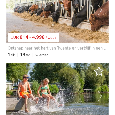
BEZIG MET LADEN...
814 - 4.998
EUR
/ week
Ontsnap naar het hart van Twente en verblijf in een unieke, charmante lodge in hooibergstijl, perfect voor gezinnen of stellen die op zoek zijn naar rust met een vleugje luxe. Deze prachtig ontworpen boerderij, gelegen in het vredige stadje Wierden, beschikt over een knus interieur, modern comfort en zelfs een eigen Finse sauna voor ultieme ontspanning. Met ruimte voor maximaal 4 gasten verdeeld over twee serene slaapkamers, combineert dit vakantiehuis een rustiek karakter met een moderne stijl – compleet met een volledig uitgeruste keuken, een open leefruimte en tuindeuren die naar uw eigen terras leiden. Omringd door het rustige landschap stroomt de rivier De Regge rustig langs het terrein – ideaal voor mooie wandelingen, fietstochten, vissen of rustige kanotochten. Verken het adembenemende Nationaal Park Sallandse Heuvelrug of maak een korte dagtocht naar het charmante Duitse stadje Bad Bentheim. Gezinnen zullen genieten van de skelters, trampoline en optionele fietsverhuur ter plaatse, terwijl natuurliefhebbers kunnen ontspannen in de velden waar af en toe Anguskoeien langslopen. Na een dagje verkennen kunt u naar het nabijgelegen Rijssen gaan voor de gezellige cafés en boetiekjes, of dineren bij lokale restaurants zoals 'De Oale Marckt' voor de traditionele Hollandse keuken. Dankzij de barbecuefaciliteiten en het tuinmeubilair kunt u ook genieten van een rustig diner midden in de natuur. Let op: huisdieren zijn niet toegestaan, waardoor een rustige, allergievriendelijke omgeving voor alle gasten gegarandeerd is.
1
19
slk
m²
Wierden
BEZIG MET LADEN...