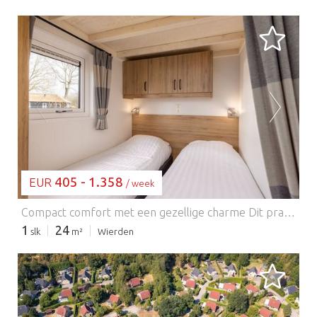
BEZIG MET LADEN...
405 - 1.358
EUR
/ week
Compact comfort met een gezellige charme Dit prachtig ontworpen tiny house, gelegen in het rustige vakantiepark De Tolplas, is de perfecte plek voor stellen of kleine gezinnen (maximaal twee volwassenen en twee kinderen). De doordachte indeling omvat een knusse woonkamer met gaskachel, een compacte open keuken en een slaapgedeelte op de begane grond, afgeschermd met een gordijn voor extra privacy. Een speelse loft (ideaal voor kinderen!) is bereikbaar via een ladder en vormt een leuke en knusse schuilplaats. De moderne badkamer maakt deze efficiënte maar warme indeling compleet. Recreatie aan het meer en de natuur voor de deur Op slechts een steenworp afstand van het pittoreske recreatiemeer Tolplas en op slechts 12 km van de levendige stad Almelo, bent u ideaal gelegen om te genieten van zowel natuur als cultuur. Het park is een paradijs voor dierenliefhebbers, met nabijgelegen wandelpaden rond het meer, perfect voor een mooie wandeling met uw trouwe viervoeter. Breng uw ochtenden door met suppen of kanoën en uw middagen met zonnebaden terwijl uw huisdier langs de oever spettert. Eetgelegenheden en hondvriendelijke activiteiten in de buurt Wanneer de honger toeslaat, kunt u de charmante cafés en restaurants in Almelo of het nabijgelegen dorp Wierden verkennen – veel met terrassen waar huisdieren welkom zijn. Geniet van een lunch bij Eetcafé Jansen & Jansen of proef de regionale smaken bij Het Seminar. Na een geslaagde dag kunt u ontspannen op uw eigen overdekte terras met tuinmeubilair en de rust van de omgeving uw perfecte dag compleet maken. Een werkelijk onvergetelijke, huisdiervriendelijke vakantie!
1
24
slk
m²
Wierden