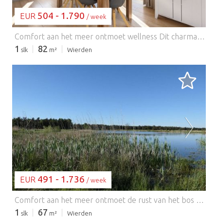
504 - 1.790
EUR
/ week
Comfort aan het meer ontmoet wellness Dit charmante vakantiehuis, gelegen in het schilderachtige recreatiepark Tolplas in Hoge Hexel, biedt een vredige ontsnapping met een vleugje luxe. Kies uit diverse goed uitgeruste accommodaties, van knusse chalets tot ruime groepsaccommodaties – waarvan vele beschikken over een eigen sauna, stoomcabine en bubbelbad. Elke accommodatie heeft een eigen tuin, een gemeubileerd terras en alle comfort van thuis, waardoor het de perfecte plek is voor gezinnen, stellen of groepen die op zoek zijn naar een ontspannen verblijf in de natuur. Ontdek de natuur met uw huisdier Dierenliefhebbers opgelet – uw trouwe viervoeter is hier van harte welkom! De uitgestrekte open ruimtes, serene wandelpaden en het nabijgelegen natuurgebied De Borkeld bieden ideale mogelijkheden voor avonturen met uw hond. Geniet van suppen of een rustige wandeling langs het meer met uw huisdier aan uw zijde, of ga naar de losloopgebieden in Wierdense Veld voor een speels avontuur. Fietsen en kano's zijn te huur in het park, zodat u op uw eigen tempo kunt verkennen – op twee wielen, op de kano of te voet. Geniet van lokale gerechten en Nederlandse gastvrijheid Hoewel het restaurant ter plaatse gesloten is van 14 januari tot en met 3 februari 2026, vindt u in de buurt tal van heerlijke opties. Laat u verwennen met klassieke Nederlandse gerechten bij Bistro de Tolplas, geniet van een gezellige maaltijd bij Brasserie de Gulle Buurman, of ga een hapje eten in de nabijgelegen plaatsen Wierden of Almelo.
1
82
slk
m²
Wierden
BEZIG MET LADEN...
491 - 1.736
EUR
/ week
Comfort aan het meer ontmoet de rust van het bos Welkom in uw serene vakantieverblijf in recreatiepark Tolplas, verscholen in het weelderige landschap van de Hoge Hexel. Dit moderne chalet biedt de perfecte ontsnapping voor gezinnen, stellen of groepen die op zoek zijn naar rust, comfort en een vleugje wellness. Geniet van een stijlvol interieur, een volledig uitgeruste keuken en een privéterras met tuinmeubilair. Sommige accommodaties beschikken over een sauna, stoomcabine en airconditioning – ideaal om te ontspannen na een dag vol buitenavonturen. Huisdiervriendelijk plezier in de speeltuin van de natuur Neem uw trouwe viervoeter mee – dit park is perfect voor huisdieren! Verken de wandelpaden rondom het meer van De Tolplas of laat uw hond rondrennen in het nabijgelegen natuurgebied Wierdense Veld, een favoriet onder de lokale bevolking voor schilderachtige wandelingen met losloopgebieden. U kunt zelfs een kano huren en genieten van een rustig tochtje met uw hond. Met open grasvelden en talloze huisdiervriendelijke paden is het een paradijs voor mens en hond. Restaurants in de buurt en lokale specialiteiten Hoewel het restaurant van het park gesloten is van 14 januari tot en met 3 februari 2026, vindt u in uw welkomstmap een zorgvuldig samengestelde lijst met uitstekende lokale eetgelegenheden. Geniet van traditionele Nederlandse gerechten in gezellige cafés in Wierden of proef internationale gerechten in Almelo – beide op korte rijafstand. Na een heerlijke maaltijd kunt u terugkeren naar uw rustige chalet, ontspannen met een film of gewoon de sterrenhemel bewonderen vanaf uw terras, terwijl de natuur om u heen zingt.
1
67
slk
m²
Wierden