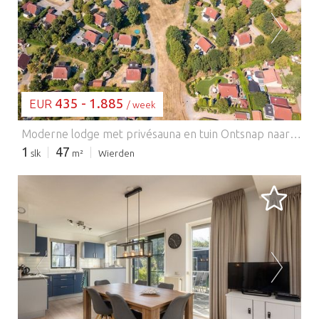
BEZIG MET LADEN...
435 - 1.885
EUR
/ week
Moderne lodge met privésauna en tuin Ontsnap naar comfort in deze stijlvolle gelijkvloerse lodge in Recreatiepark De Tolplas. De doordacht ontworpen en volledig uitgeruste woning beschikt over een lichte woonkamer met smart-tv, een strakke open keuken met vaatwasser en magnetron, en twee gezellige slaapkamers met boxspringbedden die als tweepersoonsbed of met twee eenpersoonsbedden kunnen worden opgesteld. Geniet van de luxe van uw privé-infraroodsauna – perfect om te ontspannen na een dag vol ontdekkingen. En op warme zomerdagen zorgt de airconditioning voor een koele, rustgevende omgeving. Natuur, avontuur en huisdiervriendelijk plezier Ideaal gelegen nabij het schilderachtige meer van De Tolplas en op slechts 12 km van Almelo, biedt de omgeving eindeloze mogelijkheden voor buitenactiviteiten. Maak rustige wandelingen met uw huisdier rond het meer of verken de nabijgelegen paden in Nationaal Park Sallandse Heuvelrug. Veel bezoekers genieten van paddleboarden, hondvriendelijke fietsroutes en ontspannen aan het meer met hun viervoetige metgezel. De ruime tuin met gemeubileerd terras draagt bij aan de charme van de lodge en biedt volop ruimte om te ontspannen of te spelen. Eetgelegenheden & Lokale Smaken Hoewel het restaurant van de lodge gesloten is van 14 januari tot en met 6 februari, vindt u in uw welkomstmap een lijst met restaurants in de buurt. Geniet van een maaltijd in de buitenlucht bij huisdiervriendelijke cafés in Wierden of proef traditionele Nederlandse gerechten in het bruisende centrum van Almelo. Of u nu op zoek bent naar rust in de natuur, comfort of quality time met uw huisdier, deze lodge biedt het allemaal.
1
47
slk
m²
Wierden
BEZIG MET LADEN...