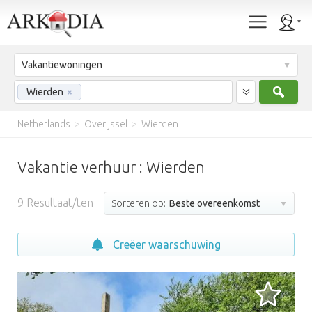
Vakantiewoningen
Zoek
Wierden
×
Netherlands
>
Overijssel
>
Wierden
Vakantie verhuur : Wierden
9
Resultaat/ten
Sorteren op:
Beste overeenkomst
Creëer waarschuwing