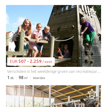
BEZIG MET LADEN...
507 - 2.259
EUR
/ week
Verscholen in het weelderige groen van recreatiepark Tolplas, is dit stijlvolle vakantiehuis uw toegangspoort tot zowel ontspanning als avontuur. Het is ontworpen voor comfort en beschikt over een gezellig interieur, een gashaard en een privésauna met stoomdouche – perfect om tot rust te komen na een dagje uit. De open keuken, ruime slaapkamers en het tuinterras bieden alles wat u nodig heeft voor een zorgeloos verblijf, of u nu met familie, vrienden of uw viervoeter reist. Hoge Hexel ligt in de serene Overijssel en biedt een vredige ontsnapping te midden van meren, bossen en weidse landschappen. Van kajakken op De Tolplas tot wandelen in de nabijgelegen natuurgebieden, buitenliefhebbers vinden hier talloze mogelijkheden om de omgeving te verkennen. Met hondvriendelijke wandelroutes en losloopgebieden in Het Wierdense Veld zal uw hond net zo genieten van het verblijf als u. Na een dagje uit kunt u ontspannen onder de bomen in uw eigen tuin met een glas wijn of genieten van een warme saunasessie binnen. Hoewel het restaurant op het terrein tijdelijk gesloten is (14 januari - 3 februari 2026), hoeft u niet ver te zoeken voor een smakelijke maaltijd. De nabijgelegen plaatsen Wierden en Almelo bieden charmante lokale eetgelegenheden zoals Restaurant Ledeboer voor een chique diner en Eetcafé 't Witte Hoes voor een snelle hap. De meeste gelegenheden verwelkomen huisdieren van harte. Terrassen maken uit eten gaan een waar genot voor iedereen. Alles wat u nodig heeft voor een verkwikkend en huisdiervriendelijk verblijf vindt u hier bij Tolplas!
1
98
slk
m²
Wierden