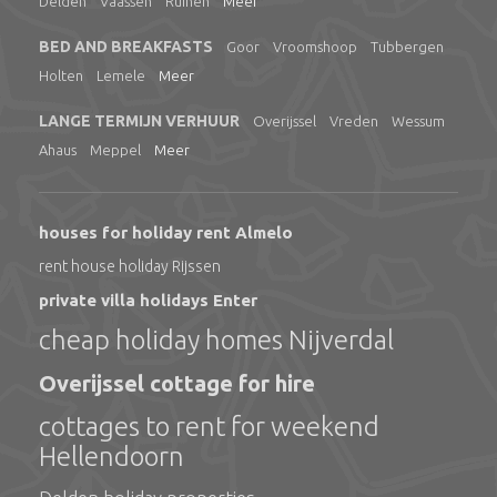
Delden
Vaassen
Ruinen
Meer
BED AND BREAKFASTS
Goor
Vroomshoop
Tubbergen
Holten
Lemele
Meer
LANGE TERMIJN VERHUUR
Overijssel
Vreden
Wessum
Ahaus
Meppel
Meer
houses for holiday rent Almelo
rent house holiday Rijssen
private villa holidays Enter
cheap holiday homes Nijverdal
Overijssel cottage for hire
cottages to rent for weekend
Hellendoorn