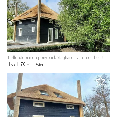
BEZIG MET LADEN...
Hellendoorn en ponypark Slagharen zijn in de buurt. Bowling en karten behoren ook tot de mogelijkheden.
1
70
slk
m²
Wierden
BEZIG MET LADEN...