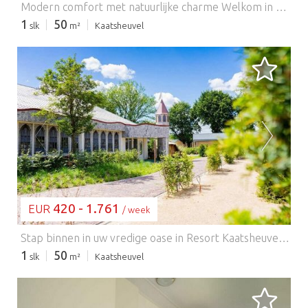
Modern comfort met natuurlijke charme Welkom in uw gezellige, moderne chalet in het hart van Resort Kaatsheuvel! Deze stijlvolle gelijkvloerse woning biedt een licht interieur, een strakke open keuken met alle benodigdheden – inclusief een vaatwasser en combimagnetron – en een ontspannen woonkamer met een flatscreen-tv. Twee uitnodigende slaapkamers bieden flexibele slaapmogelijkheden voor stellen, vrienden of kleine gezinnen. Buiten kunt u ontspannen op uw privéterras of genieten van maaltijden in de rustige tuin. Centrale parkeergelegenheid en gratis wifi dragen bij aan een zorgeloos verblijf. Loop naar de Efteling, verblijf voor de natuur Op slechts 2 km van het magische pretpark De Efteling is deze woning de perfecte uitvalsbasis voor onvergetelijke avonturen. Ontdek naast de attracties en sprookjes de schilderachtige wandelpaden in Nationaal Park Loonse en Drunense Duinen – ideaal voor lange natuurwandelingen met uw trouwe viervoeter. De omgeving verwelkomt viervoeters, met losloopgebieden en huisdiervriendelijke cafés zoals "Brasserie Woods" en "Het Witte Paard" in de buurt. Of u nu door de duinen wandelt of ontspant in de tuin, dit is een oase van rust voor zowel mens als hond. Eten, plezier en huisdiervriendelijke voorzieningen Zin in lokale smaken? Geniet van huisdiervriendelijke terrassen en hartige Nederlandse gerechten in het gezellige centrum van Kaatsheuvel, op slechts een paar minuten afstand. Probeer "De Molen" voor klassieke pannenkoeken of "Eetcafé Kandinsky" voor een ontspannen sfeer. Terug in het resort vindt u binnen- en buitenzwembaden, terwijl het binnenzwembad perfect is voor een snelle duik. EuroParcs kan voor gasten die in een vakantiehuis verblijven een borgsom vragen vóór aankomst. Na vertrek wordt de accommodatie geïnspecteerd en wordt de borg binnen ongeveer drie weken terugbetaald, mits er geen schade, ontbrekende spullen of overlast wordt geconstateerd. Indien nodig kunnen extra kosten in rekening worden gebracht. Gasten worden vriendelijk verzocht de huisregels te volgen en respect te tonen voor andere gasten om een vlotte terugbetaling te garanderen. Houd er rekening mee dat tijdens grote evenementen en festivals een hogere borgsom kan worden gevraagd.
1
50
slk
m²
Kaatsheuvel
BEZIG MET LADEN...
420 - 1.761
EUR
/ week
Stap binnen in uw vredige oase in Resort Kaatsheuvel, een charmant, huisdiervriendelijk toevluchtsoord op slechts 2 km van het iconische pretpark De Efteling. Dit vrijstaande chalet met één verdieping biedt een lichte woonkamer met een flatscreen-tv en een volledig uitgeruste open keuken met een magnetron, vaatwasser en koel-vriescombinatie. Met twee flexibele slaapkamers en een stijlvolle badkamer is het perfect voor gezinnen, stellen of vrienden die samen reizen. Buiten kunt u genieten van een maaltijd in de buitenlucht op uw eigen terras of ontspannen in de zonnige tuin – uw eigen oase van rust. Het resort beschikt over een binnen- en buitenzwembad (seizoensgebonden) voor een snelle verfrissing. Neem uw trouwe viervoeter mee! Op slechts enkele minuten afstand ligt het prachtige Nationaal Park Loonse en Drunense Duinen, met uitgestrekte open vlaktes, zandduinen en schaduwrijke bospaden, ideaal voor hondenwandelingen en picknicks. In de omgeving worden ook lokale evenementen voor huisdieren georganiseerd, zoals "Pootjes in het Park" en hondvriendelijke buitenmarkten gedurende de warmere maanden. Of het nu gaat om stokken apporteren of meedoen aan een cafétocht met uw huisdier, Kaatsheuvel zorgt ervoor dat uw huisdier zich onderdeel van het avontuur voelt. Ontdek het gezellige centrum van Kaatsheuvel met zijn mix van huisdiervriendelijke terrassen en lokale favorieten zoals Grillroom Tres Tapas en Brasserie De Molen. Of u nu op zoek bent naar gezinsplezier, een avontuur in de buitenlucht of een ontspannen moment met uw hond, dit chalet is een gastvrije uitvalsbasis in Noord-Brabant. EuroParcs kan voor aankomst een borgsom vragen voor gasten die in een vakantiehuis verblijven. Na vertrek wordt de accommodatie geïnspecteerd en wordt de borg binnen circa drie weken terugbetaald, mits er geen schade, ontbrekende spullen of overlast is geconstateerd. Indien nodig kunnen er extra kosten in rekening worden gebracht. Gasten worden vriendelijk verzocht de huisregels te respecteren en andere gasten te respecteren om een vlotte terugbetaling te garanderen. Houd er rekening mee dat tijdens grote evenementen en festivals een hogere borgsom kan worden gevraagd.
1
50
slk
m²
Kaatsheuvel