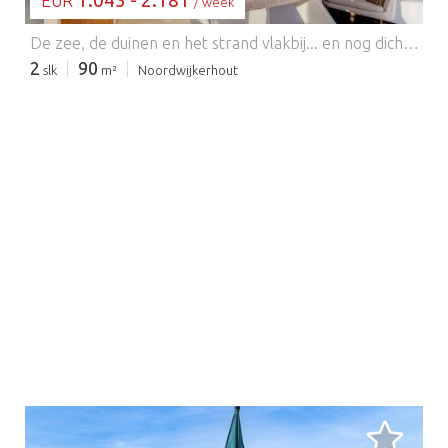
1.043 - 2.181
EUR
/ week
De zee, de duinen en het strand vlakbij... en nog dichter bij een recreatiemeer en een park met voorzieningen voor jong en oud. Een ideale plek voor een vakantie, en in het voorjaar woont u ook nog eens tussen de kleurrijke bloembollenvelden. Dit vakantiehuis biedt u alles wat u nodig heeft voor een verblijf voor maximaal vijf personen. De inrichting is efficiënt en compleet en biedt diverse prettige extra's. Zo beschikt u over twee badkamers en twee slaapkamers, van beiden een beneden en een op de eerste verdieping. Verder biedt het huis u volop privacy in de afgesloten zonnige tuin. Op het park is een winkel voor de eerste boodschappen, twee restaurants, fietsenverhuur en een tennisbaan (tegen betaling) en veel speelmogelijkheden voor kinderen. Bij het meer kunt u zwemmen of een bootje huren. Binnen tien minuten staat u met uw voeten in de branding van de Noordzee of wandelt u door het uitgestrekte duingebied. Ook interessante steden als Haarlem, Leiden, Amsterdam en Den Haag zijn snel en gemakkelijk te bereiken.
2
90
slk
m²
Noordwijkerhout