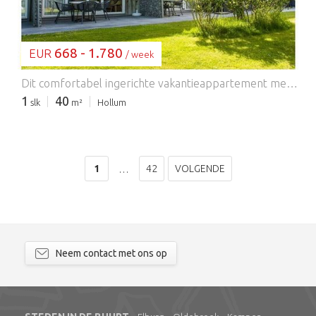
668 - 1.780
EUR
/ week
Dit comfortabel ingerichte vakantieappartement met twee kamers beschikt over een ruime woonkamer met een open keuken en eethoek. De keuken is uitgerust met een Senseo-koffiezetapparaat, waterkoker, koelkast, oven/magnetron en vaatwasser. Het appartement heeft één slaapkamer met een boxspringbed en twee comfortabele eenpersoonsmatrassen. De en-suite badkamer is voorzien van een douche, bad, toilet en wastafel. De comfortabele slaapbank in de woonkamer biedt plaats aan een derde en vierde gast. Schuifdeuren in de woonkamer geven toegang tot een heerlijk zonnig terras.
1
40
slk
m²
Hollum
1
42
VOLGENDE
…
Neem contact met ons op