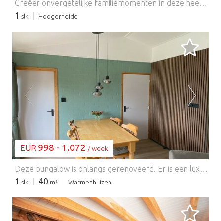
Creëer onvergetelijke familiemomenten in deze heerlijke lodge in het bos, zorgvuldig ontworpen voor maximaal vier gasten en geïnspireerd door plezier, comfort en samenzijn. Verscholen in een vredige natuurlijke omgeving biedt dit charmante toevluchtsoord de perfecte ontsnapping waar kinderen vrij kunnen spelen en volwassenen in alle rust kunnen ontspannen. Het lichte en vrolijke interieur verwelkomt u in een open woonruimte die ideaal is om quality time met elkaar door te brengen, of u nu geniet van een gezellige filmavond, verhalen deelt na een dag vol avontuur of samen aan de eettafel zit voor een familiemaaltijd. De volledig uitgeruste keuken maakt zelf koken eenvoudig en biedt alles wat u nodig heeft om uw favoriete gerechten te bereiden gedurende uw verblijf. Twee comfortabele slaapkamers bieden een rustgevende plek voor zowel ouders als kinderen, terwijl de moderne badkamer zorgt voor dagelijks gemak. Grote ramen laten veel natuurlijk licht binnen en creëren een warme en uitnodigende sfeer die naadloos aansluit op het omringende bos. Gratis wifi, verwarming en privéparkeergelegenheid zorgen voor een zorgeloos verblijf in elk seizoen. Stap op uw privéterras en geniet van de rustige buitenomgeving, waar de ochtenden beginnen met vogelzang en de avonden perfect zijn om te dineren onder de sterrenhemel. Het omliggende resort biedt eindeloos vermaak voor alle leeftijden, waaronder speeltuinen, zwembaden, sportactiviteiten en open groene ruimtes waar de kleintjes hun energie kwijt kunnen terwijl volwassenen genieten van de rust van de natuur. Deze gezinsvriendelijke vakantiewoning is ideaal gelegen om bossen, wandelpaden, nabijgelegen stranden en charmante dorpjes te verkennen en biedt de perfecte balans tussen ontspanning en avontuur. Of u nu spannende dagen in de buitenlucht plant of gewoon wilt ontspannen in een rustige omgeving, dit uitnodigende toevluchtsoord biedt alles wat u nodig heeft voor een onvergetelijke familievakantie. Extra services, zoals handdoekensets en keukendoeken, zijn beschikbaar tegen een meerprijs en kunnen rechtstreeks bij de accommodatie worden geboekt.
1
slk
Hoogerheide
BEZIG MET LADEN...
998 - 1.072
EUR
/ week
Deze bungalow is onlangs gerenoveerd. Er is een luxe keuken met Siemens-apparatuur geïnstalleerd: vaatwasser, magnetron, grote koelkast met vriesvak en inductiekookplaat. De woonkamer is voorzien van een leren driezitsbank en een comfortabele fauteuil. Er is snelle wifi beschikbaar, evenals HD-kabeltelevisie en de mogelijkheid om uw favoriete streamingdiensten te installeren. De hoofdslaapkamer heeft een tweepersoonsbed en de kinderslaapkamer een fantastisch stapelbed. De moderne badkamer is uitgerust met een toilet, een douche en een ruim badmeubel voor al uw toiletartikelen. Het huis is omgeven door een grote, goed onderhouden tuin die veel privacy biedt, en een heerlijk zonneterras op het zuiden met comfortabele tuinstoelen en een parasol.
1
40
slk
m²
Warmenhuizen