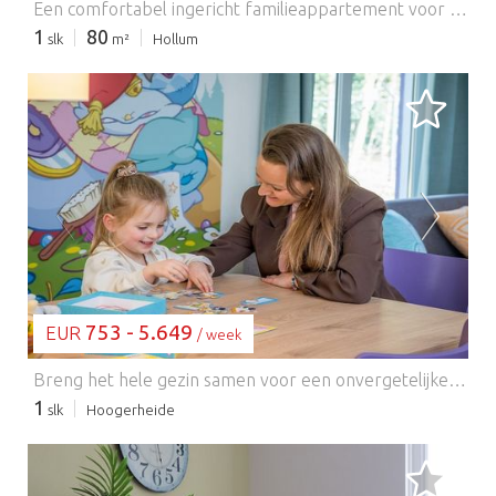
Een comfortabel ingericht familieappartement voor 4 tot 6 personen in Amelander Kap, Hollum. Het appartement beschikt over een ruime woonkamer met een comfortabele slaapbank. Er is een open keuken met een elektrische kookplaat, koelkast, combimagnetron/oven, waterkoker, Senseo-koffiezetapparaat en een gewoon koffiezetapparaat. Op de begane grond vindt u twee slaapkamers en de badkamer. De hoofdslaapkamer heeft twee boxspringbedden en de tweede slaapkamer heeft twee eenpersoonsbedden. De badkamer is voorzien van een toilet, douche, bad en wastafel. Schuifdeuren geven toegang tot een zeer zonnig terras met een prachtig uitzicht op het omliggende groen.
1
80
slk
m²
Hollum
BEZIG MET LADEN...
753 - 5.649
EUR
/ week
Breng het hele gezin samen voor een onvergetelijke vakantie in deze ruime vakantievilla, zorgvuldig ontworpen voor maximaal zeven gasten. Omgeven door een rustig bos, biedt dit uitnodigende toevluchtsoord de perfecte omgeving om te ontspannen, tot rust te komen en te genieten van de natuur. De lichte, open woonkamer is ontworpen om samen te zijn, met comfortabele zitjes waar iedereen kan ontspannen na een dag vol avontuur. Een volledig uitgeruste moderne keuken maakt het bereiden van favoriete familiemaaltijden een fluitje van een cent, terwijl de royale eetruimte perfect is voor alles, van een ontspannen ontbijt tot een feestelijk diner. Met meerdere goed ingerichte slaapkamers biedt de villa flexibele accommodatie voor gezinnen of groepen vrienden, zodat iedereen kan genieten van zijn eigen comfortabele ruimte om op te laden. Moderne badkamers, stijlvolle interieurs, gratis wifi, verwarming en privéparkeergelegenheid bieden alle gemakken voor een zorgeloos verblijf, of u nu een korte of een langere vakantie plant. Buiten biedt het privéterras een heerlijke plek om te genieten van de omringende natuur. Ontbijt in de frisse ochtendlucht, breng zonnige middagen ontspannen door met een boek of kom samen voor een diner in de buitenlucht aan het einde van de dag. Gasten kunnen ook gebruikmaken van een breed scala aan gezinsvriendelijke faciliteiten, waaronder zwembaden, speeltuinen, sportvelden en recreatieve activiteiten, waardoor er tijdens het hele verblijf vermaak is voor gasten van alle leeftijden. Deze vakantievilla is perfect gelegen om schilderachtige bossen, fietsroutes, nabijgelegen stranden en charmante dorpjes te verkennen en combineert ruim wonen met een uitstekende locatie voor buitenavonturen. Of u nu onvergetelijke herinneringen creëert met het gezin of gewoon even ontsnapt aan de hectiek van alledag, dit gastvrije toevluchtsoord biedt alles wat u nodig heeft voor een ontspannen en plezierige vakantie in de natuur. Extra services, zoals handdoekensets en keukendoeken, zijn beschikbaar tegen een toeslag en kunnen rechtstreeks bij de accommodatie worden geboekt.
1
slk
Hoogerheide