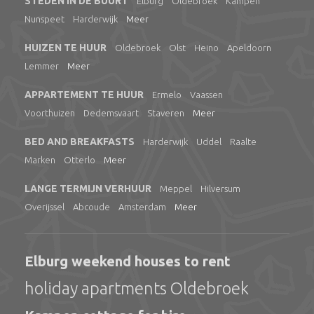
STEDEN IN DE BUURT
Elburg
Oldebroek
Kampen
Nunspeet
Harderwijk
Meer
HUIZEN TE HUUR
Oldebroek
Olst
Heino
Apeldoorn
Lemmer
Meer
APPARTEMENT TE HUUR
Ermelo
Vaassen
Voorthuizen
Dedemsvaart
Staveren
Meer
BED AND BREAKFASTS
Harderwijk
Uddel
Raalte
Marken
Otterlo
Meer
LANGE TERMIJN VERHUUR
Meppel
Hilversum
Overijssel
Abcoude
Amsterdam
Meer
Elburg weekend houses to rent
holiday apartments Oldebroek