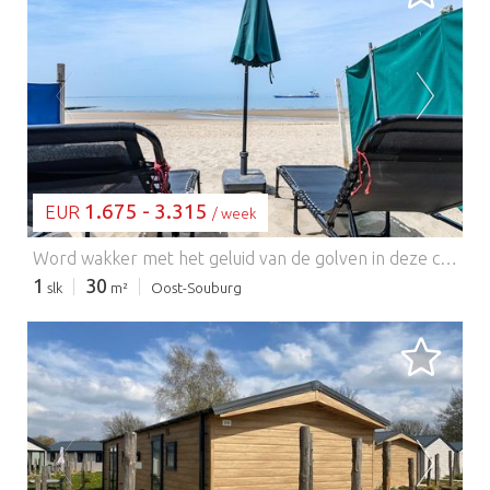
BEZIG MET LADEN...
1.675 - 3.315
EUR
/ week
Word wakker met het geluid van de golven in deze charmante strandhut, direct aan het strand van Dishoek. Genesteld tussen de zee en de rustige duinen, biedt de hut een ononderbroken uitzicht op de kust, directe toegang tot het zandstrand en een ontspannen sfeer, perfect voor stellen, gezinnen en huisdierbezitters. Strandpaviljoens, schilderachtige wandelpaden en een supermarkt liggen allemaal op loopafstand, waardoor het de ideale uitvalsbasis is voor een onvergetelijke vakantie in Zeeuw. Deze gezellige Zeeuwse hut van 30 m² biedt plaats aan maximaal vier gasten en een baby. De lichte woonkamer is voorzien van comfortabele zitgelegenheid, een eethoek en een volledig uitgeruste keuken met een gasfornuis, oven, koelkast, vriezer, broodrooster, waterkoker, filterkoffiezetapparaat en Nespresso-machine. Twee aparte slaapzolders zorgen voor privacy, terwijl de badkamer een douche, wastafel en toilet heeft. Buiten kunt u genieten van twee gemeubileerde terrassen – één met uitzicht op de zee en het scheepvaartkanaal, de andere op de rustige duinen. Elektrische verwarming zorgt het hele jaar door voor comfort, er is een eigen parkeerplaats inbegrepen en maximaal twee huisdieren zijn welkom. Houd er rekening mee dat de hut geen tv of vaste wifi heeft. Loop zo het strand van Dishoek op of geniet van een maaltijd in een van de nabijgelegen strandpaviljoens. Verken de schilderachtige duinpaden naar Zoutelande (4 km) en Vlissingen (6 km), bezoek het Westduinbos (3 km), natuurreservaat Nollebos (6 km), het Maritiem Museum Het Arsenaal (7 km), jachthaven Michiel de Ruyter (7 km), of ontdek de historische straatjes, grachten en winkels van Middelburg (12 km). Of u nu houdt van wandelen, fietsen, vogels kijken of gewoon ontspannen aan zee, deze strandhut is de perfecte plek voor een heerlijke vakantie aan zee.
1
30
slk
m²
Oost-Souburg
BEZIG MET LADEN...