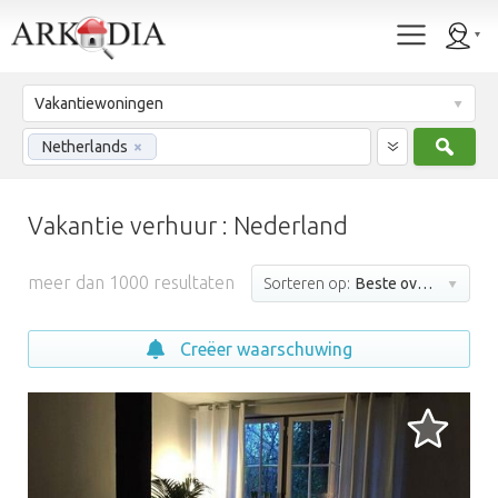
Vakantiewoningen
Zoek
Netherlands
×
Vakantie verhuur : Nederland
meer dan 1000 resultaten
Sorteren op:
Beste overeenkomst
Creëer waarschuwing