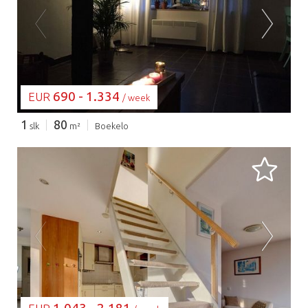
BEZIG MET LADEN...
690 - 1.334
EUR
/ week
1
80
slk
m²
Boekelo
BEZIG MET LADEN...