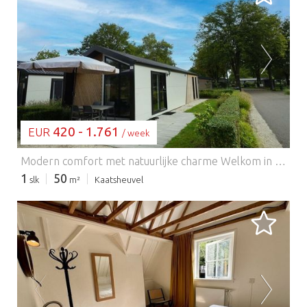
BEZIG MET LADEN...
420 - 1.761
EUR
/ week
Modern comfort met natuurlijke charme Welkom in uw gezellige, moderne chalet in het hart van Resort Kaatsheuvel! Deze stijlvolle gelijkvloerse woning biedt een licht interieur, een strakke open keuken met alle benodigdheden – inclusief een vaatwasser en combimagnetron – en een ontspannen woonkamer met een flatscreen-tv. Twee uitnodigende slaapkamers bieden flexibele slaapmogelijkheden voor stellen, vrienden of kleine gezinnen. Buiten kunt u ontspannen op uw privéterras of genieten van maaltijden in de rustige tuin. Centrale parkeergelegenheid en gratis wifi dragen bij aan een zorgeloos verblijf. Loop naar de Efteling, verblijf voor de natuur Op slechts 2 km van het magische pretpark De Efteling is deze woning de perfecte uitvalsbasis voor onvergetelijke avonturen. Ontdek naast de attracties en sprookjes de schilderachtige wandelpaden in Nationaal Park Loonse en Drunense Duinen – ideaal voor lange natuurwandelingen met uw trouwe viervoeter. De omgeving verwelkomt viervoeters, met losloopgebieden en huisdiervriendelijke cafés zoals "Brasserie Woods" en "Het Witte Paard" in de buurt. Of u nu door de duinen wandelt of ontspant in de tuin, dit is een oase van rust voor zowel mens als hond. Eten, plezier en huisdiervriendelijke voorzieningen Zin in lokale smaken? Geniet van huisdiervriendelijke terrassen en hartige Nederlandse gerechten in het gezellige centrum van Kaatsheuvel, op slechts een paar minuten afstand. Probeer "De Molen" voor klassieke pannenkoeken of "Eetcafé Kandinsky" voor een ontspannen sfeer. Terug in het resort vindt u binnen- en buitenzwembaden, terwijl het binnenzwembad perfect is voor een snelle duik. EuroParcs kan voor gasten die in een vakantiehuis verblijven een borgsom vragen vóór aankomst. Na vertrek wordt de accommodatie geïnspecteerd en wordt de borg binnen ongeveer drie weken terugbetaald, mits er geen schade, ontbrekende spullen of overlast wordt geconstateerd. Indien nodig kunnen extra kosten in rekening worden gebracht. Gasten worden vriendelijk verzocht de huisregels te volgen en respect te tonen voor andere gasten om een vlotte terugbetaling te garanderen. Houd er rekening mee dat tijdens grote evenementen en festivals een hogere borgsom kan worden gevraagd.
1
50
slk
m²
Kaatsheuvel
BEZIG MET LADEN...