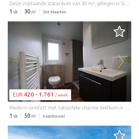
Deze vrijstaande stacaravan van 30 m², gelegen in Sint Maartensvlotbrug, biedt een gezellig en privé toevluchtsoord aan de kust voor maximaal twee personen. Omgeven door een eigen tuin en terras, is de accommodatie ideaal voor stellen die op zoek zijn naar een rustig uitje dicht bij de Nederlandse kust. Honden zijn op aanvraag welkom, waardoor het een uitstekende keuze is voor huisdierbezitters. Het interieur is efficiënt ontworpen om ruimte en comfort te maximaliseren, met een gezellige woon- en eetkamer en een volledig uitgeruste keuken voor gemakkelijk zelf koken. De accommodatie bestaat uit een comfortabele slaapkamer, een moderne badkamer en badlinnen voor extra gemak. Buiten kunnen gasten ontspannen op het privéterras of op warme avonden gebruikmaken van de barbecue. Er is privéparkeergelegenheid direct naast de woning voor gemakkelijke toegang. De accommodatie is gunstig gelegen op slechts 1,5 km van de duinen en het strand, 500 meter van een Spar supermarkt en 700 meter van een lokaal binnenzwembad en sauna. Charmante kustplaatsen zoals Callantsoog en Alkmaar liggen in de buurt voor gemakkelijke dagtripjes.
1
30
slk
m²
Sint Maarten
BEZIG MET LADEN...
420 - 1.761
EUR
/ week
Modern comfort met natuurlijke charme Welkom in uw gezellige, moderne chalet in het hart van Resort Kaatsheuvel! Deze stijlvolle gelijkvloerse woning biedt een licht interieur, een strakke open keuken met alle benodigdheden – inclusief een vaatwasser en combimagnetron – en een ontspannen woonkamer met een flatscreen-tv. Twee uitnodigende slaapkamers bieden flexibele slaapmogelijkheden voor stellen, vrienden of kleine gezinnen. Buiten kunt u ontspannen op uw privéterras of genieten van maaltijden in de rustige tuin. Centrale parkeergelegenheid en gratis wifi dragen bij aan een zorgeloos verblijf. Loop naar de Efteling, verblijf voor de natuur Op slechts 2 km van het magische pretpark De Efteling is deze woning de perfecte uitvalsbasis voor onvergetelijke avonturen. Ontdek naast de attracties en sprookjes de schilderachtige wandelpaden in Nationaal Park Loonse en Drunense Duinen – ideaal voor lange natuurwandelingen met uw trouwe viervoeter. De omgeving verwelkomt viervoeters, met losloopgebieden en huisdiervriendelijke cafés zoals "Brasserie Woods" en "Het Witte Paard" in de buurt. Of u nu door de duinen wandelt of ontspant in de tuin, dit is een oase van rust voor zowel mens als hond. Eten, plezier en huisdiervriendelijke voorzieningen Zin in lokale smaken? Geniet van huisdiervriendelijke terrassen en hartige Nederlandse gerechten in het gezellige centrum van Kaatsheuvel, op slechts een paar minuten afstand. Probeer "De Molen" voor klassieke pannenkoeken of "Eetcafé Kandinsky" voor een ontspannen sfeer. Terug in het resort vindt u binnen- en buitenzwembaden, terwijl het binnenzwembad perfect is voor een snelle duik. EuroParcs kan voor gasten die in een vakantiehuis verblijven een borgsom vragen vóór aankomst. Na vertrek wordt de accommodatie geïnspecteerd en wordt de borg binnen ongeveer drie weken terugbetaald, mits er geen schade, ontbrekende spullen of overlast wordt geconstateerd. Indien nodig kunnen extra kosten in rekening worden gebracht. Gasten worden vriendelijk verzocht de huisregels te volgen en respect te tonen voor andere gasten om een vlotte terugbetaling te garanderen. Houd er rekening mee dat tijdens grote evenementen en festivals een hogere borgsom kan worden gevraagd.
1
50
slk
m²
Kaatsheuvel