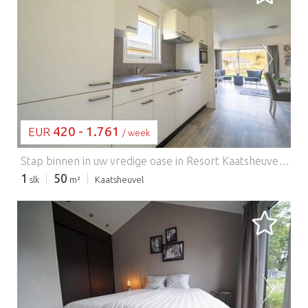
BEZIG MET LADEN...
420 - 1.761
EUR
/ week
Stap binnen in uw vredige oase in Resort Kaatsheuvel, een charmant, huisdiervriendelijk toevluchtsoord op slechts 2 km van het iconische pretpark De Efteling. Dit vrijstaande chalet met één verdieping biedt een lichte woonkamer met een flatscreen-tv en een volledig uitgeruste open keuken met een magnetron, vaatwasser en koel-vriescombinatie. Met twee flexibele slaapkamers en een stijlvolle badkamer is het perfect voor gezinnen, stellen of vrienden die samen reizen. Buiten kunt u genieten van een maaltijd in de buitenlucht op uw eigen terras of ontspannen in de zonnige tuin – uw eigen oase van rust. Het resort beschikt over een binnen- en buitenzwembad (seizoensgebonden) voor een snelle verfrissing. Neem uw trouwe viervoeter mee! Op slechts enkele minuten afstand ligt het prachtige Nationaal Park Loonse en Drunense Duinen, met uitgestrekte open vlaktes, zandduinen en schaduwrijke bospaden, ideaal voor hondenwandelingen en picknicks. In de omgeving worden ook lokale evenementen voor huisdieren georganiseerd, zoals "Pootjes in het Park" en hondvriendelijke buitenmarkten gedurende de warmere maanden. Of het nu gaat om stokken apporteren of meedoen aan een cafétocht met uw huisdier, Kaatsheuvel zorgt ervoor dat uw huisdier zich onderdeel van het avontuur voelt. Ontdek het gezellige centrum van Kaatsheuvel met zijn mix van huisdiervriendelijke terrassen en lokale favorieten zoals Grillroom Tres Tapas en Brasserie De Molen. Of u nu op zoek bent naar gezinsplezier, een avontuur in de buitenlucht of een ontspannen moment met uw hond, dit chalet is een gastvrije uitvalsbasis in Noord-Brabant. EuroParcs kan voor aankomst een borgsom vragen voor gasten die in een vakantiehuis verblijven. Na vertrek wordt de accommodatie geïnspecteerd en wordt de borg binnen circa drie weken terugbetaald, mits er geen schade, ontbrekende spullen of overlast is geconstateerd. Indien nodig kunnen er extra kosten in rekening worden gebracht. Gasten worden vriendelijk verzocht de huisregels te respecteren en andere gasten te respecteren om een vlotte terugbetaling te garanderen. Houd er rekening mee dat tijdens grote evenementen en festivals een hogere borgsom kan worden gevraagd.
1
50
slk
m²
Kaatsheuvel
BEZIG MET LADEN...