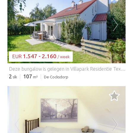
BEZIG MET LADEN...
1.547 - 2.160
EUR
/ week
Deze bungalow is gelegen in Villapark Residentie Texel aan de Roggeslootweg bij De Cocksdorp, vlakbij het Krimbo-bos en het strand. De bungalows in dit park zijn van alle gemakken voorzien en het aangrenzende park De Krim biedt diverse faciliteiten (tegen betaling), zoals een golfbaan, een zwembad, een speeltuin en nog veel meer. Deze geschakelde bungalow met aanbouw beschikt over een grote tuin met terras. De woonkamer biedt voldoende ruimte voor het hele gezelschap en is ingericht met een zit- en eethoek, een televisie en een open haard. De open keuken is onder andere voorzien van een vaatwasser en een magnetron. Er zijn drie slaapkamers, waarvan één op de begane grond. Er zijn twee badkamers. De woonoppervlakte bedraagt circa 107 m².
2
107
slk
m²
De Cocksdorp
BEZIG MET LADEN...