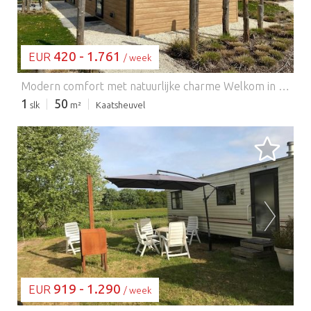
420 - 1.761
EUR
/ week
Modern comfort met natuurlijke charme Welkom in uw gezellige, moderne chalet in het hart van Resort Kaatsheuvel! Deze stijlvolle gelijkvloerse woning biedt een licht interieur, een strakke open keuken met alle benodigdheden – inclusief een vaatwasser en combimagnetron – en een ontspannen woonkamer met een flatscreen-tv. Twee uitnodigende slaapkamers bieden flexibele slaapmogelijkheden voor stellen, vrienden of kleine gezinnen. Buiten kunt u ontspannen op uw privéterras of genieten van maaltijden in de rustige tuin. Centrale parkeergelegenheid en gratis wifi dragen bij aan een zorgeloos verblijf. Loop naar de Efteling, verblijf voor de natuur Op slechts 2 km van het magische pretpark De Efteling is deze woning de perfecte uitvalsbasis voor onvergetelijke avonturen. Ontdek naast de attracties en sprookjes de schilderachtige wandelpaden in Nationaal Park Loonse en Drunense Duinen – ideaal voor lange natuurwandelingen met uw trouwe viervoeter. De omgeving verwelkomt viervoeters, met losloopgebieden en huisdiervriendelijke cafés zoals "Brasserie Woods" en "Het Witte Paard" in de buurt. Of u nu door de duinen wandelt of ontspant in de tuin, dit is een oase van rust voor zowel mens als hond. Eten, plezier en huisdiervriendelijke voorzieningen Zin in lokale smaken? Geniet van huisdiervriendelijke terrassen en hartige Nederlandse gerechten in het gezellige centrum van Kaatsheuvel, op slechts een paar minuten afstand. Probeer "De Molen" voor klassieke pannenkoeken of "Eetcafé Kandinsky" voor een ontspannen sfeer. Terug in het resort vindt u binnen- en buitenzwembaden, terwijl het binnenzwembad perfect is voor een snelle duik. EuroParcs kan voor gasten die in een vakantiehuis verblijven een borgsom vragen vóór aankomst. Na vertrek wordt de accommodatie geïnspecteerd en wordt de borg binnen ongeveer drie weken terugbetaald, mits er geen schade, ontbrekende spullen of overlast wordt geconstateerd. Indien nodig kunnen extra kosten in rekening worden gebracht. Gasten worden vriendelijk verzocht de huisregels te volgen en respect te tonen voor andere gasten om een vlotte terugbetaling te garanderen. Houd er rekening mee dat tijdens grote evenementen en festivals een hogere borgsom kan worden gevraagd.
1
50
slk
m²
Kaatsheuvel
BEZIG MET LADEN...
919 - 1.290
EUR
/ week