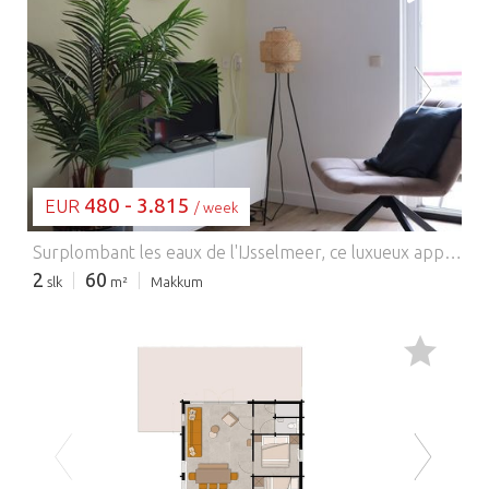
BEZIG MET LADEN...
480 - 3.815
EUR
/ week
Surplombant les eaux de l'IJsselmeer, ce luxueux appartement de 60 m² offre un séjour côtier raffiné où confort, espace et emplacement se conjuguent harmonieusement. Situé au sein de la résidence d'État Zuiderzee, au Beach Resort Makkum, il bénéficie d'une atmosphère paisible et d'un accès facile à la plage et aux commodités environnantes. Conçu pour accueillir jusqu'à quatre personnes, l'appartement comprend deux chambres et un agencement bien pensé, idéal pour les couples, les familles ou les groupes d'amis. L'intérieur se compose d'un salon/salle à manger lumineux avec des sièges confortables, une télévision et une table à manger, créant un espace convivial propice à la détente. Une cuisine ouverte entièrement équipée avec les appareils électroménagers essentiels facilite la préparation des repas, tandis que la salle de bain moderne avec baignoire et douche contribue au confort général. Un balcon privé prolonge l'espace de vie vers l'extérieur, offrant un lieu agréable pour se détendre tout en admirant la vue sur l'IJsselmeer. L'agencement et l'orientation de l'appartement créent une sensation d'ouverture, permettant de passer facilement du confort intérieur aux moments de détente en plein air. Le Wi-Fi, le chauffage et un parking sur place sont disponibles, garantissant un confort optimal tout au long de l'année. Au sein du Beach Resort Makkum, les clients profitent d'un accès aux plages de sable fin, à une promenade animée, à des restaurants et à un large éventail d'activités nautiques et de plein air, pour des vacances réussies. Grâce à sa vue sur le lac, son agencement pratique et son accès direct au complexe, cet appartement constitue un pied-à-terre confortable et idéalement situé pour un séjour relaxant au bord de l'IJsselmeer.
2
60
slk
m²
Makkum
BEZIG MET LADEN...