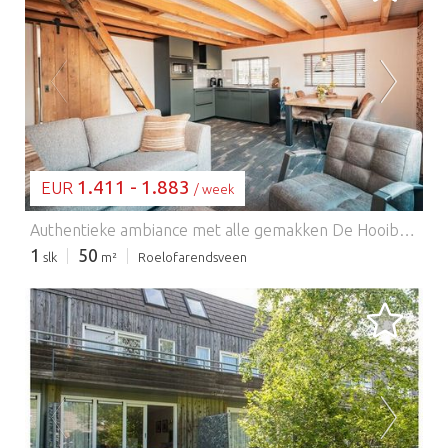
BEZIG MET LADEN...
1.411 - 1.883
EUR
/ week
Authentieke ambiance met alle gemakken De Hooiberg beschikt over een charmante woonkamer in landelijke stijl met een luxe, volledig uitgeruste keuken. Er zijn twee slaapkamers, elk met twee eenpersoonsbedden (90 cm x 210 cm). Elke slaapkamer heeft een luxe privédouche. Kortom: u wordt in de watten gelegd! Een trap leidt naar de bovenverdieping, waar u kunt ontspannen onder een prachtig rieten dak met uitzicht op de boomgaard. Natuurlijk zijn er gratis wifi, een tv en gratis parkeergelegenheid beschikbaar in de Hooiberg. U heeft ook toegang tot een tuinterras met een zithoek. De boerderij is centraal gelegen. De pittoreske dorpjes Woubrugge, Hoogmade, Alphen aan den Rijn en Leiden zijn allemaal gemakkelijk per fiets te bereiken. Amsterdam, Den Haag, Rotterdam en Utrecht liggen op slechts een half uurtje rijden. Wist u dat u Katwijk en Noordwijk in slechts 20 minuten kunt bereiken? Er is een bushalte direct voor onze boerderij.
1
50
slk
m²
Roelofarendsveen
BEZIG MET LADEN...