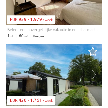
959 - 1.979
EUR
/ week
Beleef een onvergetelijke vakantie in een charmant vakantiehuis aan de Oude Bergerweg, idyllisch gelegen in het schilderachtige Bergen in Nederland. Dit knusse vakantiehuis biedt ruimte aan 2-4 gasten (3 volwassenen en 1 kind) op een woonoppervlakte van 60 vierkante meter en heeft 2 slaapkamers en 1 badkamer. De locatie is prachtig, op slechts 900 meter van het centrum van Bergen. Het strand (Bergen aan Zee) bereikt u al in 20 minuten fietsen! Geniet van de prachtige tuin en het terras, ideaal om te ontspannen en zonnebaden. Het vakantiehuis is voorzien van centrale verwarming en heeft een moderne keuken met vaatwasser, koelkast, oven en koffiezetapparaat. De tuin is zonnig en uitgerust met een tafel en stoelen. U kunt gratis parkeren bij het huis en fietsen kunnen worden neergezet in een afsluitbaar schuurtje Of u nu op zoek bent naar een ontspannende vakantie, gezinsvakantie, romantische vakantie, een vakantie voor alleenstaanden, strandvakantie, wandelvakantie of een vakantie aan zee - het vakantiehuis 'fijn' is de perfecte keuze voor u.
1
60
slk
m²
Bergen
BEZIG MET LADEN...
420 - 1.761
EUR
/ week