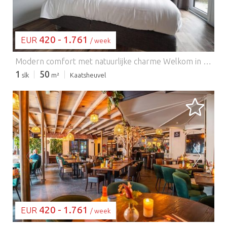
420 - 1.761
EUR
/ week
Modern comfort met natuurlijke charme Welkom in uw gezellige, moderne chalet in het hart van Resort Kaatsheuvel! Deze stijlvolle gelijkvloerse woning biedt een licht interieur, een strakke open keuken met alle benodigdheden – inclusief een vaatwasser en combimagnetron – en een ontspannen woonkamer met een flatscreen-tv. Twee uitnodigende slaapkamers bieden flexibele slaapmogelijkheden voor stellen, vrienden of kleine gezinnen. Buiten kunt u ontspannen op uw privéterras of genieten van maaltijden in de rustige tuin. Centrale parkeergelegenheid en gratis wifi dragen bij aan een zorgeloos verblijf. Loop naar de Efteling, verblijf voor de natuur Op slechts 2 km van het magische pretpark De Efteling is deze woning de perfecte uitvalsbasis voor onvergetelijke avonturen. Ontdek naast de attracties en sprookjes de schilderachtige wandelpaden in Nationaal Park Loonse en Drunense Duinen – ideaal voor lange natuurwandelingen met uw trouwe viervoeter. De omgeving verwelkomt viervoeters, met losloopgebieden en huisdiervriendelijke cafés zoals "Brasserie Woods" en "Het Witte Paard" in de buurt. Of u nu door de duinen wandelt of ontspant in de tuin, dit is een oase van rust voor zowel mens als hond. Eten, plezier en huisdiervriendelijke voorzieningen Zin in lokale smaken? Geniet van huisdiervriendelijke terrassen en hartige Nederlandse gerechten in het gezellige centrum van Kaatsheuvel, op slechts een paar minuten afstand. Probeer "De Molen" voor klassieke pannenkoeken of "Eetcafé Kandinsky" voor een ontspannen sfeer. Terug in het resort vindt u binnen- en buitenzwembaden, terwijl het binnenzwembad perfect is voor een snelle duik. EuroParcs kan voor gasten die in een vakantiehuis verblijven een borgsom vragen vóór aankomst. Na vertrek wordt de accommodatie geïnspecteerd en wordt de borg binnen ongeveer drie weken terugbetaald, mits er geen schade, ontbrekende spullen of overlast wordt geconstateerd. Indien nodig kunnen extra kosten in rekening worden gebracht. Gasten worden vriendelijk verzocht de huisregels te volgen en respect te tonen voor andere gasten om een vlotte terugbetaling te garanderen. Houd er rekening mee dat tijdens grote evenementen en festivals een hogere borgsom kan worden gevraagd.
1
50
slk
m²
Kaatsheuvel
BEZIG MET LADEN...
420 - 1.761
EUR
/ week