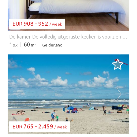
908 - 952
EUR
/ week
De kamer De volledig uitgeruste keuken is voorzien van een koffiezetapparaat, een inductiekookplaat, een koelkast, een vriezer, een vaatwasser en een combimagnetron/oven. De slaapkamer, met een boxspringbed en een eenpersoonsbed, bevindt zich op de eerste verdieping. Op deze verdieping bevindt zich ook een toilet. De badkamer bevindt zich op de begane grond. De woonkamer heeft een grote eettafel met vier stoelen en een comfortabele slaapbank. Beddengoed en handdoeken zijn inbegrepen. Toegang voor gasten De gehele kamer is beschikbaar voor gasten. Er is een eigen, omheinde tuin met uitzicht. Er is een schuur voor (elektrische) fietsen. Parkeren (voor één auto) is mogelijk op de privé-oprit aan de rechterkant.
1
60
slk
m²
Gelderland
BEZIG MET LADEN...
765 - 2.459
EUR
/ week