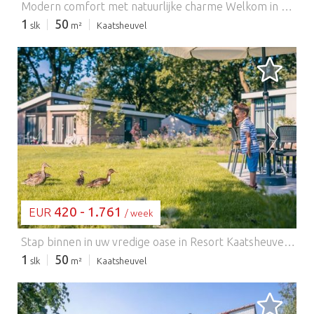
Modern comfort met natuurlijke charme Welkom in uw gezellige, moderne chalet in het hart van Resort Kaatsheuvel! Deze stijlvolle gelijkvloerse woning biedt een licht interieur, een strakke open keuken met alle benodigdheden – inclusief een vaatwasser en combimagnetron – en een ontspannen woonkamer met een flatscreen-tv. Twee uitnodigende slaapkamers bieden flexibele slaapmogelijkheden voor stellen, vrienden of kleine gezinnen. Buiten kunt u ontspannen op uw privéterras of genieten van maaltijden in de rustige tuin. Centrale parkeergelegenheid en gratis wifi dragen bij aan een zorgeloos verblijf. Loop naar de Efteling, verblijf voor de natuur Op slechts 2 km van het magische pretpark De Efteling is deze woning de perfecte uitvalsbasis voor onvergetelijke avonturen. Ontdek naast de attracties en sprookjes de schilderachtige wandelpaden in Nationaal Park Loonse en Drunense Duinen – ideaal voor lange natuurwandelingen met uw trouwe viervoeter. De omgeving verwelkomt viervoeters, met losloopgebieden en huisdiervriendelijke cafés zoals "Brasserie Woods" en "Het Witte Paard" in de buurt. Of u nu door de duinen wandelt of ontspant in de tuin, dit is een oase van rust voor zowel mens als hond. Eten, plezier en huisdiervriendelijke voorzieningen Zin in lokale smaken? Geniet van huisdiervriendelijke terrassen en hartige Nederlandse gerechten in het gezellige centrum van Kaatsheuvel, op slechts een paar minuten afstand. Probeer "De Molen" voor klassieke pannenkoeken of "Eetcafé Kandinsky" voor een ontspannen sfeer. Terug in het resort vindt u binnen- en buitenzwembaden, terwijl het binnenzwembad perfect is voor een snelle duik. EuroParcs kan voor gasten die in een vakantiehuis verblijven een borgsom vragen vóór aankomst. Na vertrek wordt de accommodatie geïnspecteerd en wordt de borg binnen ongeveer drie weken terugbetaald, mits er geen schade, ontbrekende spullen of overlast wordt geconstateerd. Indien nodig kunnen extra kosten in rekening worden gebracht. Gasten worden vriendelijk verzocht de huisregels te volgen en respect te tonen voor andere gasten om een vlotte terugbetaling te garanderen. Houd er rekening mee dat tijdens grote evenementen en festivals een hogere borgsom kan worden gevraagd.
1
50
slk
m²
Kaatsheuvel
BEZIG MET LADEN...
420 - 1.761
EUR
/ week
Stap binnen in uw vredige oase in Resort Kaatsheuvel, een charmant, huisdiervriendelijk toevluchtsoord op slechts 2 km van het iconische pretpark De Efteling. Dit vrijstaande chalet met één verdieping biedt een lichte woonkamer met een flatscreen-tv en een volledig uitgeruste open keuken met een magnetron, vaatwasser en koel-vriescombinatie. Met twee flexibele slaapkamers en een stijlvolle badkamer is het perfect voor gezinnen, stellen of vrienden die samen reizen. Buiten kunt u genieten van een maaltijd in de buitenlucht op uw eigen terras of ontspannen in de zonnige tuin – uw eigen oase van rust. Het resort beschikt over een binnen- en buitenzwembad (seizoensgebonden) voor een snelle verfrissing. Neem uw trouwe viervoeter mee! Op slechts enkele minuten afstand ligt het prachtige Nationaal Park Loonse en Drunense Duinen, met uitgestrekte open vlaktes, zandduinen en schaduwrijke bospaden, ideaal voor hondenwandelingen en picknicks. In de omgeving worden ook lokale evenementen voor huisdieren georganiseerd, zoals "Pootjes in het Park" en hondvriendelijke buitenmarkten gedurende de warmere maanden. Of het nu gaat om stokken apporteren of meedoen aan een cafétocht met uw huisdier, Kaatsheuvel zorgt ervoor dat uw huisdier zich onderdeel van het avontuur voelt. Ontdek het gezellige centrum van Kaatsheuvel met zijn mix van huisdiervriendelijke terrassen en lokale favorieten zoals Grillroom Tres Tapas en Brasserie De Molen. Of u nu op zoek bent naar gezinsplezier, een avontuur in de buitenlucht of een ontspannen moment met uw hond, dit chalet is een gastvrije uitvalsbasis in Noord-Brabant. EuroParcs kan voor aankomst een borgsom vragen voor gasten die in een vakantiehuis verblijven. Na vertrek wordt de accommodatie geïnspecteerd en wordt de borg binnen circa drie weken terugbetaald, mits er geen schade, ontbrekende spullen of overlast is geconstateerd. Indien nodig kunnen er extra kosten in rekening worden gebracht. Gasten worden vriendelijk verzocht de huisregels te respecteren en andere gasten te respecteren om een vlotte terugbetaling te garanderen. Houd er rekening mee dat tijdens grote evenementen en festivals een hogere borgsom kan worden gevraagd.
1
50
slk
m²
Kaatsheuvel