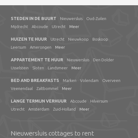
STEDEN IN DE BUURT
Nieuwersluis
Oud-Zuilen
Mijdrecht
Abcoude
Utrecht
Meer
HUIZEN TE HUUR
Utrecht
Nieuwkoop
Boskoop
Leersum
Amerongen
Meer
APPARTEMENT TE HUUR
Nieuwersluis
Den Dolder
IJsselstein
Sloten
Landsmeer
Meer
BED AND BREAKFASTS
Marken
Volendam
Overveen
Veenendaal
Zaltbommel
Meer
LANGE TERMIJN VERHUUR
Abcoude
Hilversum
Utrecht
Amsterdam
Zuid-Holland
Meer
Nieuwersluis cottages to rent