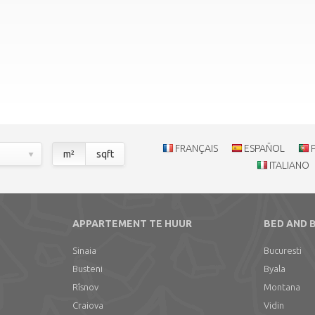
FRANÇAIS
ESPAÑOL
m²
sqft
ITALIANO
APPARTEMENT TE HUUR
BED AND 
Sinaia
Bucuresti
Busteni
Byala
Rîsnov
Montana
Craiova
Vidin