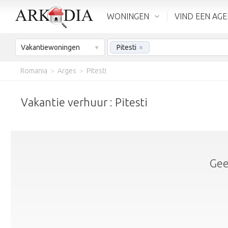
WONINGEN
VIND EEN AG
Vakantiewoningen
Pitesti
×
Romania
>
Arges
>
Pitesti
Vakantie verhuur : Pitesti
Gee