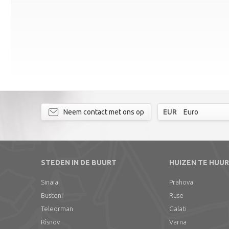
Neem contact met ons op
EUR
Euro
STEDEN IN DE BUURT
HUIZEN TE HUUR
Sinaia
Prahova
Busteni
Ruse
Teleorman
Galati
Rîsnov
Varna