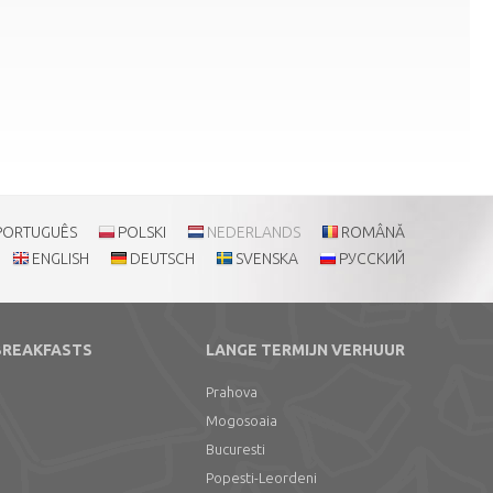
PORTUGUÊS
POLSKI
NEDERLANDS
ROMÂNĂ
ENGLISH
DEUTSCH
SVENSKA
РУССКИЙ
BREAKFASTS
LANGE TERMIJN VERHUUR
Prahova
Mogosoaia
Bucuresti
Popesti-Leordeni