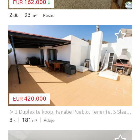
162.000
EUR
2
93
slk
m²
Rosas
BEZIG MET LADEN...
420.000
EUR
ᐅ  Duplex te koop, Fañabe Pueblo, Tenerife, 3 Slaapkamers, 181 m², 420.000 € .
3
181
k
m²
Adeje