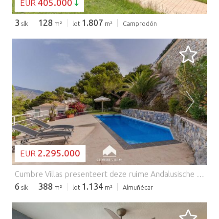
405.000
EUR
3
128
1.807
slk
m²
lot
m²
Camprodón
BEZIG MET LADEN...
2.295.000
EUR
Cumbre Villas presenteert deze ruime Andalusische villa op loopafstand van het strand en het dorp La Herradura, een ligging die de woning bijzonder comfortabel maakt zonder dat u de auto nodig heeft. Het object beschikt over een garage voor 3 auto’s, een onafhankelijke studio, een bodega, verschillende Andalusische patio’s met fontein en een barbecuezone. Het zwembad is zeer privé, wordt omringd door tuin en biedt prachtig zeezicht. De villa heeft een grote woon- en eetkamer en een ruime keuken op de begane grond, evenals een gastentoilet met douche en een kamer die wordt gebruikt als kantoor/logeerkamer. De eerste verdieping telt 4 grote slaapkamers, waarvan één en-suite met minibar en directe toegang tot een ruim terras. De overige 3 slaapkamers delen een badkamer en 2 daarvan hebben toegang tot hetzelfde terras. Deze prachtige Andalusische villa heeft een kleine modernisering nodig om comfortabel te kunnen genieten van de ontspannen levensstijl die de Costa Tropical biedt. De woning beschikt bovendien over meerdere veranda’s die zouden kunnen worden afgesloten om de leefruimtes verder uit te breiden. Neem contact op met Cumbre Villas voor meer informatie of om een bezichtiging te plannen.
6
388
1.134
slk
m²
lot
m²
Almuñécar