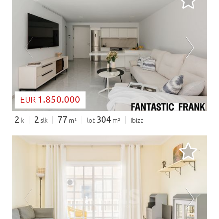
BEZIG MET LADEN...
1.850.000
EUR
2
2
77
304
k
slk
m²
lot
m²
Ibiza
BEZIG MET LADEN...