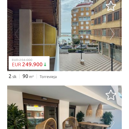
BEZIG MET LADEN...
EUR 254.000
249.900
EUR
2
90
slk
m²
Torrevieja
BEZIG MET LADEN...