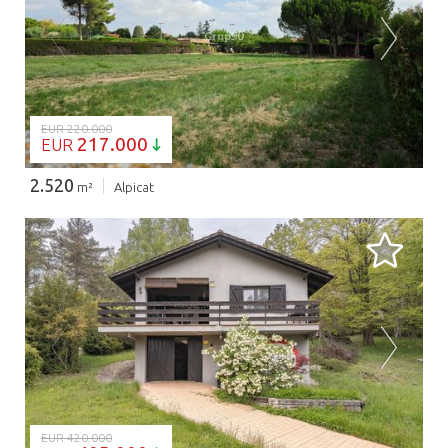
BEZIG MET LADEN...
EUR 220.000
217.000
EUR
2.520
m²
Alpicat
BEZIG MET LADEN...
EUR 420.000