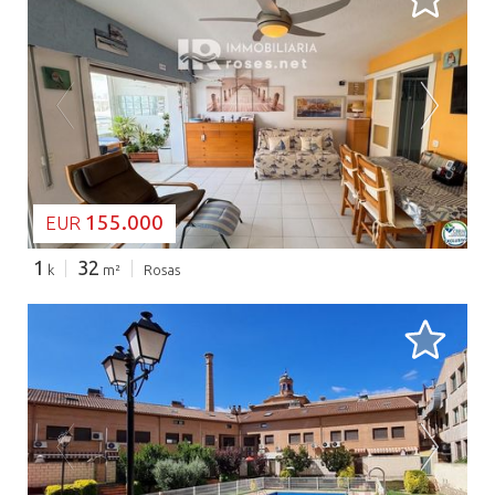
BEZIG MET LADEN...
155.000
EUR
1
32
k
m²
Rosas
BEZIG MET LADEN...