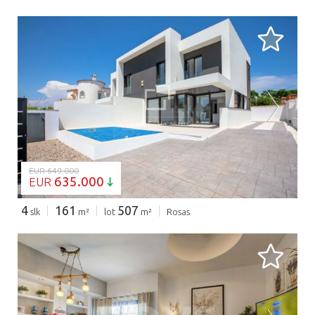
BEZIG MET LADEN...
EUR 649.000
635.000
EUR
4
161
507
slk
m²
lot
m²
Rosas