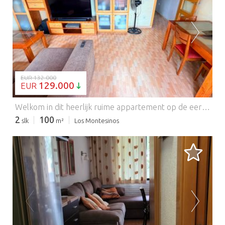
BEZIG MET LADEN...
EUR 132.000
129.000
EUR
Welkom in dit heerlijk ruime appartement op de eerste verdieping in het charmante stadje Los Montesinos – een woning die u direct uitnodigt om tot rust te komen, te ontspannen en te genieten van de mediterrane levensstijl waar u altijd al van gedroomd heeft. Bij binnenkomst wordt u direct overweldigd door een indrukwekkend gevoel van ruimte en licht in het royale interieur van 100 m². Het appartement is ontworpen voor comfortabel dagelijks leven en biedt lichte en luchtige kamers die vanaf het eerste moment een warme en uitnodigende sfeer creëren. Of u nu op zoek bent naar een permanente woning, een vakantiehuis of een investeringsmogelijkheid, deze woning combineert moeiteloos comfort, functionaliteit en stijl. De uitnodigende woonkamer is de perfecte plek om te ontspannen of gasten te ontvangen, compleet met airconditioning voor comfort het hele jaar door. Bovendien is de woning al voorzien van voorgeïnstalleerde luchtkanalen, waardoor toekomstige geïntegreerde airconditioning eenvoudig kan worden geïnstalleerd. Hoogwaardige afwerkingen door het hele appartement geven de woning een moderne en elegante uitstraling. Een van de meest opvallende kenmerken is de uitzonderlijk grote, aparte keuken met een overvloed aan werkruimte en opbergmogelijkheden – ideaal voor iedereen die graag kookt, gasten ontvangt of simpelweg geniet van de luxe van een ruime, aparte keuken. Vanuit hier heeft u ook direct toegang tot een extra privéterras, dat nog meer buitenruimte en functionaliteit biedt, perfect voor de was, opslag of om uw eigen rustige hoekje te creëren om van de frisse lucht te genieten. Het appartement beschikt verder over twee royale slaapkamers, beide ontworpen om een ​​vredig en comfortabel toevluchtsoord te bieden, en een stijlvolle badkamer met een moderne inloopdouche. Elk detail van de woning is zorgvuldig ontworpen om een ​​ontspannen en zorgeloze levensstijl te creëren. Stap naar buiten op het fantastische privéterras van meer dan 12 m² en stel u voor hoe u geniet van zonnige ontbijten, uitgebreide lunches of ontspannen avonden met familie en vrienden, terwijl u geniet van het heerlijke klimaat van de Costa Blanca. Deze ruime buitenruimte vergroot de leefruimte van de woning aanzienlijk en is perfect om het hele jaar door van het buitenleven te genieten. Het appartement wordt volledig gemeubileerd en inclusief keukenapparatuur verkocht en is dus direct klaar voor gebruik – u hoeft alleen uw koffer mee te nemen en de Spaanse droom te beleven. Ideaal gelegen in het populaire stadje Los Montesinos, vindt u lokale winkels, cafés, restaurants en alle dagelijkse voorzieningen op loopafstand. De prachtige stranden, golfbanen en kustattracties van de Costa Blanca liggen op slechts een korte autorit afstand. Dit is meer dan zomaar een appartement — het is een licht, ruim en gastvrij huis waar u optimaal kunt genieten van de ontspannen mediterrane levensstijl.
2
100
slk
m²
Los Montesinos
BEZIG MET LADEN...