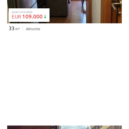
EUR 119.000
109.000
EUR
33
m²
Almonte