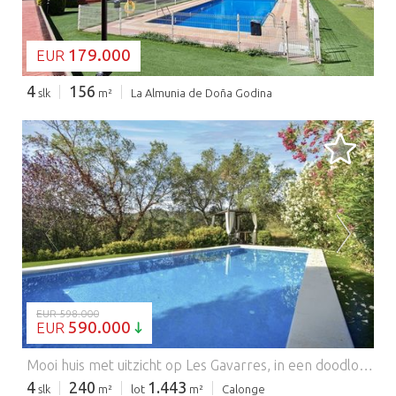
179.000
EUR
4
156
slk
m²
La Almunia de Doña Godina
BEZIG MET LADEN...
EUR 598.000
590.000
EUR
Mooi huis met uitzicht op Les Gavarres, in een doodlopende straat, rustige en discrete omgeving met privézwembad. Het huis ligt op 5,5 km van de mooiste stranden van de Costa Brava. Het huis is verdeeld over twee verdiepingen, op de begane grond bevindt zich een slaapkamer met badkamer, de woonkamer en de Amerikaanse keuken. Alle kamers hebben toegang tot een groot terras en uitzicht op Les Gavarres, bergketens die beschermd zijn als natuurpark. Op de begane grond vinden we 2 tweepersoonsslaapkamers met een complete badkamer met ligbad, en een grote slaapkamer met eigen badkamer, airconditioning en twee extra bedden. In totaal heeft het huis 4 tweepersoonsslaapkamers, waarvan er twee een eigen badkamer hebben. Vanaf het terras heeft u toegang tot het privézwembad van 5 x 8 meter, gelegen in een zeer privégedeelte en met een prachtig tuinhuisje. Het huis is zeer goed ingericht met houten details, het is een erg gezellig pand. Onafhankelijk gastenappartement 50 meter, badkamer, keuken en woonkamer. Goede investeringsmogelijkheid. Het heeft een toeristenvergunning. Neem nu contact op om uw bezoek te organiseren! #ref:1537 VCA-69
4
240
1.443
slk
m²
lot
m²
Calonge