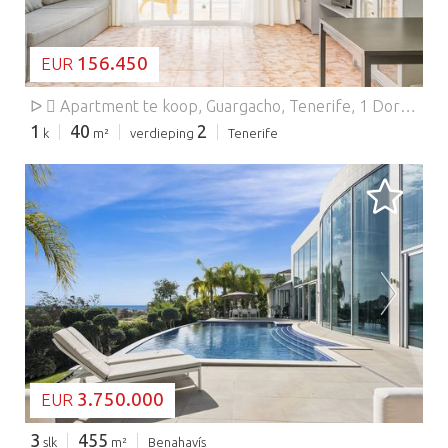
156.450
EUR
ᐅ  Apartment te koop, Guargacho, Tenerife, 1 Dormitorio, 40 m², 156.450 € .
1
40
2
k
m²
verdieping
Tenerife
BEZIG MET LADEN...
3.750.000
EUR
3
455
slk
m²
Benahavís