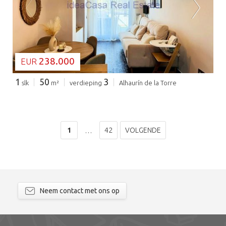
BEZIG MET LADEN...
238.000
EUR
1
50
3
slk
m²
verdieping
Alhaurín de la Torre
1
42
VOLGENDE
…
Neem contact met ons op