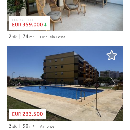
EUR 379.000
359.000
EUR
2
74
slk
m²
Orihuela Costa
BEZIG MET LADEN...
233.500
EUR
3
90
slk
m²
Almonte