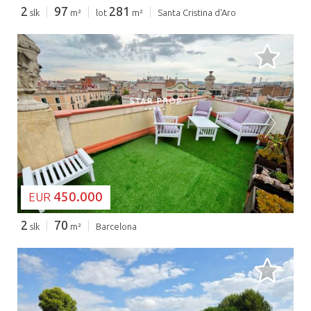
2
97
281
slk
m²
lot
m²
Santa Cristina d'Aro
BEZIG MET LADEN...
450.000
EUR
2
70
slk
m²
Barcelona