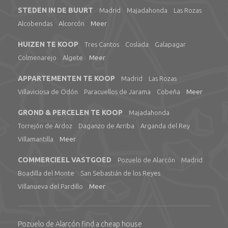
STEDEN IN DE BUURT
Madrid
Majadahonda
Las Rozas
Alcobendas
Alcorcón
Meer
HUIZEN TE KOOP
Tres Cantos
Coslada
Galapagar
Colmenarejo
Algete
Meer
APPARTEMENTEN TE KOOP
Madrid
Las Rozas
Villaviciosa de Odón
Paracuellos de Jarama
Cobeña
Meer
GROND & PERCELEN TE KOOP
Majadahonda
Torrejón de Ardoz
Daganzo de Arriba
Arganda del Rey
Villamantilla
Meer
COMMERCIEEL VASTGOED
Pozuelo de Alarcón
Madrid
Boadilla del Monte
San Sebastián de los Reyes
Villanueva del Pardillo
Meer
Pozuelo de Alarcón find a cheap house