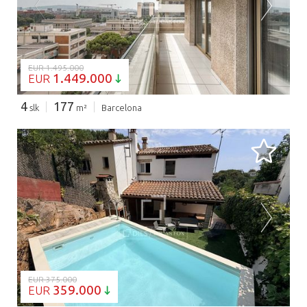
BEZIG MET LADEN...
EUR 1.495.000
1.449.000
EUR
4
177
slk
m²
Barcelona
BEZIG MET LADEN...
EUR 375.000
359.000
EUR