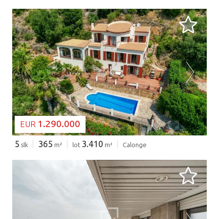
BEZIG MET LADEN...
1.290.000
EUR
5
365
3.410
slk
m²
lot
m²
Calonge