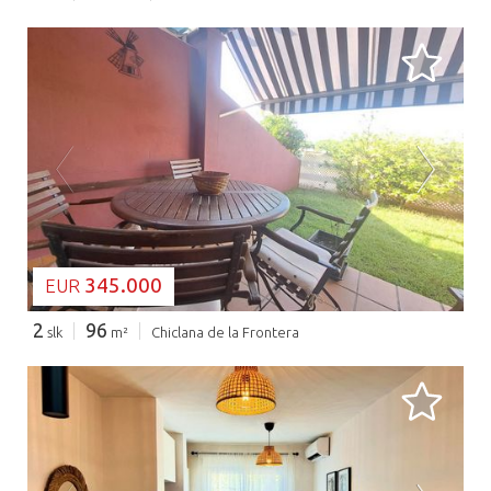
BEZIG MET LADEN...
345.000
EUR
2
96
slk
m²
Chiclana de la Frontera