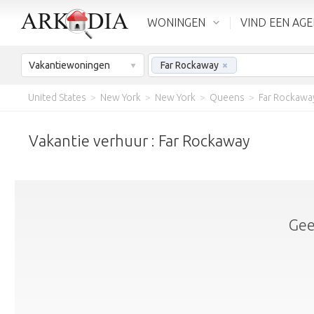
WONINGEN
VIND EEN AG
Vakantiewoningen
Far Rockaway
×
United States
>
New York
>
New York
>
Queens
>
Far Rockawa
Vakantie verhuur : Far Rockaway
Gee