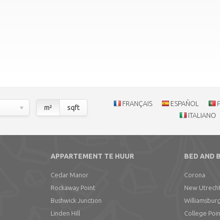
FRANÇAIS
ESPAÑOL
m²
sqft
ITALIANO
APPARTEMENT TE HUUR
BED AND 
Cedar Manor
Corona
Rockaway Point
New Utrech
Bushwick Junction
Williamsbur
Linden Hill
College Poi