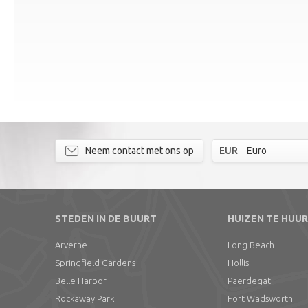
Neem contact met ons op
EUR
Euro
STEDEN IN DE BUURT
HUIZEN TE HUUR
Arverne
Long Beach
Springfield Gardens
Hollis
Belle Harbor
Paerdegat
Rockaway Park
Fort Wadsworth