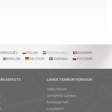
PORTUGUÊS
POLSKI
NEDERLANDS
ROMÂNĂ
ENGLISH
DEUTSCH
SVENSKA
РУССКИЙ
BREAKFASTS
LANGE TERMIJN VERHUUR
Valley Stream
t
Springfield Gardens
g
Rockaway Park
nt
Long Beach