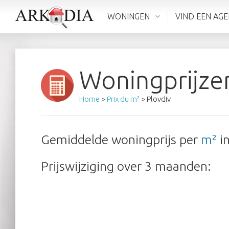
WONINGEN
VIND EEN AG
Woningprijze
Home
>
Prix du m²
> Plovdiv
Gemiddelde woningprijs per
m²
i
Prijswijziging over 3 maanden: