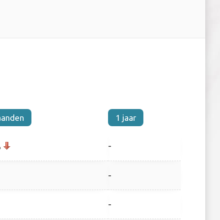
aanden
1 jaar
-
%
-
-