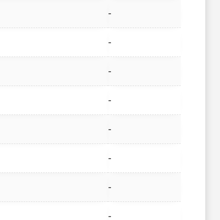
-
-
-
-
-
-
-
-