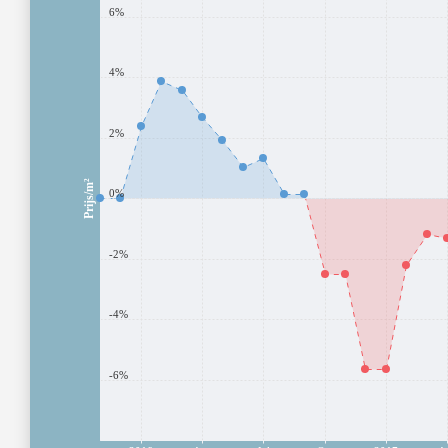
6%
4%
2%
Prijs/m²
0%
-2%
-4%
-6%