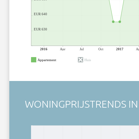
EUR 640
EUR 630
2016
Apr
Jul
Oct
2017
A
Appartement
Huis
WONINGPRIJSTRENDS IN