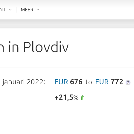
ENT
MEER
n in
Plovdiv
n
januari 2022
:
EUR
676
EUR
772
to
+21,5
%